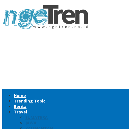
Skip
to
content
Home
Trending Topic
Berita
Travel
SUMATERA
JAWA
KALIMANTAN