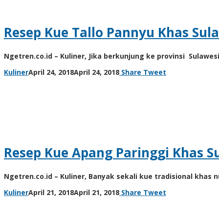
Resep Kue Tallo Pannyu Khas Sul
Ngetren.co.id – Kuliner, Jika berkunjung ke provinsi Sulawes
by
Kuliner
April 24, 2018
April 24, 2018
Share
Tweet
unni
Resep Kue Apang Paringgi Khas S
Ngetren.co.id – Kuliner, Banyak sekali kue tradisional kha
by
Kuliner
April 21, 2018
April 21, 2018
Share
Tweet
unni