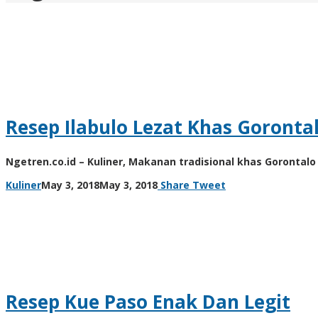
Resep Ilabulo Lezat Khas Goronta
Ngetren.co.id – Kuliner, Makanan tradisional khas Goronta
by
Kuliner
May 3, 2018
May 3, 2018
Share
Tweet
unni
Resep Kue Paso Enak Dan Legit