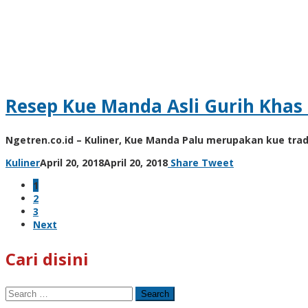
unni
Resep Kue Manda Asli Gurih Khas
Ngetren.co.id – Kuliner, Kue Manda Palu merupakan kue trad
by
Kuliner
April 20, 2018
April 20, 2018
Share
Tweet
unni
1
2
3
Next
Cari disini
Search
for: