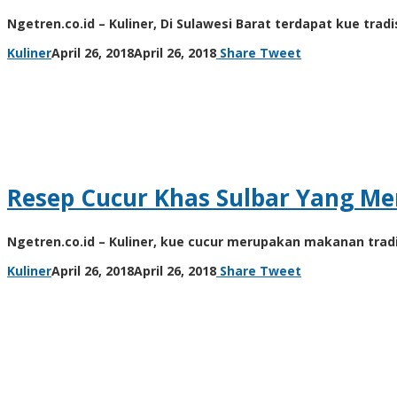
Ngetren.co.id – Kuliner, Di Sulawesi Barat terdapat kue tr
by
Kuliner
April 26, 2018
April 26, 2018
Share
Tweet
unni
Resep Cucur Khas Sulbar Yang M
Ngetren.co.id – Kuliner, kue cucur merupakan makanan tradi
by
Kuliner
April 26, 2018
April 26, 2018
Share
Tweet
unni