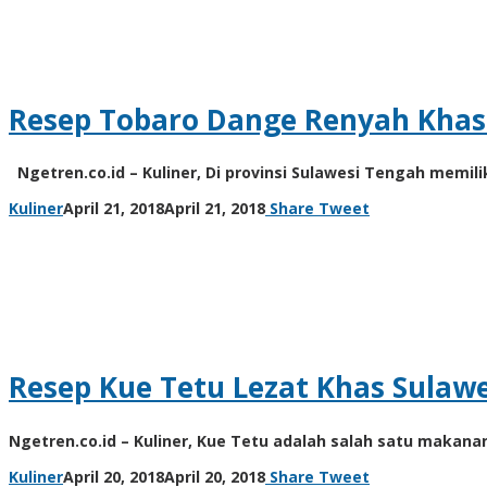
Resep Tobaro Dange Renyah Khas
Ngetren.co.id – Kuliner, Di provinsi Sulawesi Tengah memili
by
Kuliner
April 21, 2018
April 21, 2018
Share
Tweet
unni
Resep Kue Tetu Lezat Khas Sulaw
Ngetren.co.id – Kuliner, Kue Tetu adalah salah satu makan
by
Kuliner
April 20, 2018
April 20, 2018
Share
Tweet