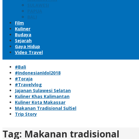
SULAWESI
PAPUA
BALI
Film
Kuliner
Budaya
Sejarah
Gaya Hidup
Video Travel
#Bali
#IndonesianIdol2018
#Toraja
#Travelvlog
Jajanan Sulawesi Selatan
Kuliner Khas Kalimantan
Kuliner Kota Makassar
Makanan Tradisional SulSel
Trip Story
Tag:
Makanan tradisional