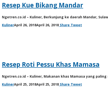
Resep Kue Bikang Mandar
Ngetren.co.id – Kuliner, Berkunjung ke daerah Mandar, Sula
by
Kuliner
April 26, 2018
April 26, 2018
Share
Tweet
unni
Resep Roti Pessu Khas Mamasa
Ngetren.co.id – Kuliner, Makanan khas Mamasa yang paling s
by
Kuliner
April 25, 2018
April 25, 2018
Share
Tweet
unni