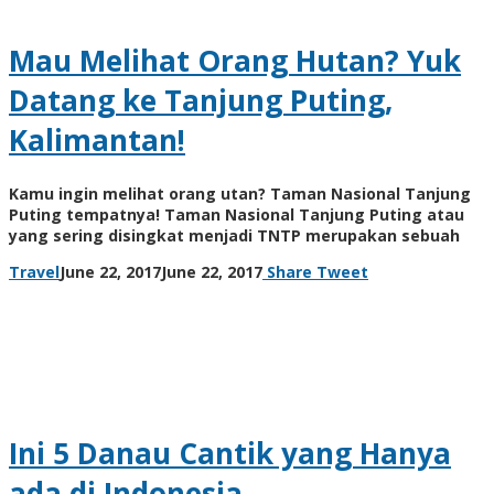
Mau Melihat Orang Hutan? Yuk
Datang ke Tanjung Puting,
Kalimantan!
Kamu ingin melihat orang utan? Taman Nasional Tanjung
Puting tempatnya! Taman Nasional Tanjung Puting atau
yang sering disingkat menjadi TNTP merupakan sebuah
by
Travel
June 22, 2017
June 22, 2017
Share
Tweet
Cynthia
Cecilia
Ini 5 Danau Cantik yang Hanya
ada di Indonesia