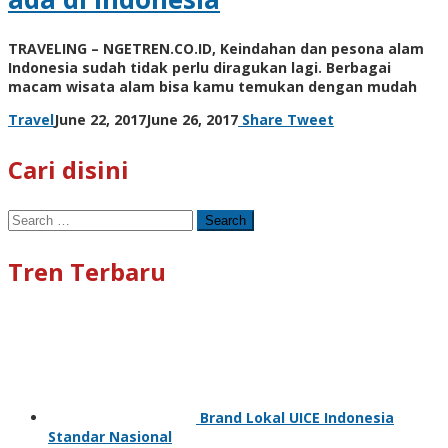
TRAVELING – NGETREN.CO.ID, Keindahan dan pesona alam
Indonesia sudah tidak perlu diragukan lagi. Berbagai
macam wisata alam bisa kamu temukan dengan mudah
by
Travel
June 22, 2017
June 26, 2017
Share
Tweet
Cynthia
Cecilia
Cari disini
Search
for:
Tren Terbaru
Brand Lokal UICE Indonesia
Standar Nasional