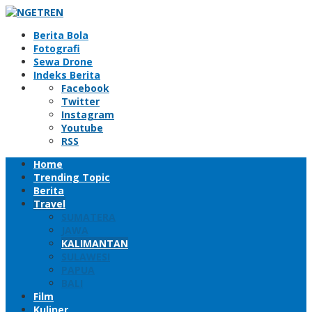
Skip
to
Berita Bola
content
Fotografi
Sewa Drone
Indeks Berita
Facebook
Twitter
Instagram
Youtube
RSS
Home
Trending Topic
Berita
Travel
SUMATERA
JAWA
KALIMANTAN
SULAWESI
PAPUA
BALI
Film
Kuliner