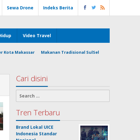
Sewa Drone
Indeks Berita
Hidup
Video Travel
er Kota Makassar
Makanan Tradisional SulSel
Cari disini
Search
for:
Tren Terbaru
Brand Lokal UICE
Indonesia Standar