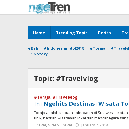
Skip
to
content
Home
Trending Topic
Berita
Tra
#Bali
#IndonesianIdol2018
#Toraja
#Travelv
Trip Story
Topic:
#Travelvlog
#Toraja
,
#Travelvlog
Ini Ngehits Destinasi Wisata To
Toraja adalah sebuah kabupaten di Sulawesi selatan 
unik, bahkan wisatawan lokal dan mancanegara sang
by
Travel
,
Video Travel
January 7, 2018