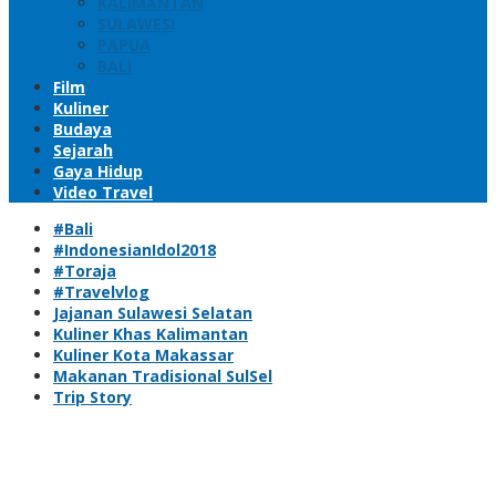
KALIMANTAN
SULAWESI
PAPUA
BALI
Film
Kuliner
Budaya
Sejarah
Gaya Hidup
Video Travel
#Bali
#IndonesianIdol2018
#Toraja
#Travelvlog
Jajanan Sulawesi Selatan
Kuliner Khas Kalimantan
Kuliner Kota Makassar
Makanan Tradisional SulSel
Trip Story