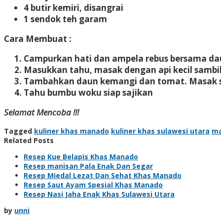
4 butir kemiri, disangrai
1 sendok teh garam
Cara Membuat :
Campurkan hati dan ampela rebus bersama dau
Masukkan tahu, masak dengan api kecil sambil
Tambahkan daun kemangi dan tomat. Masak s
Tahu bumbu woku siap sajikan
Selamat Mencoba !!!
Tagged
kuliner khas manado
kuliner khas sulawesi utara
ma
Related Posts
Resep Kue Belapis Khas Manado
Resep manisan Pala Enak Dan Segar
Resep Miedal Lezat Dan Sehat Khas Manado
Resep Saut Ayam Spesial Khas Manado
Resep Nasi Jaha Enak Khas Sulawesi Utara
by
unni