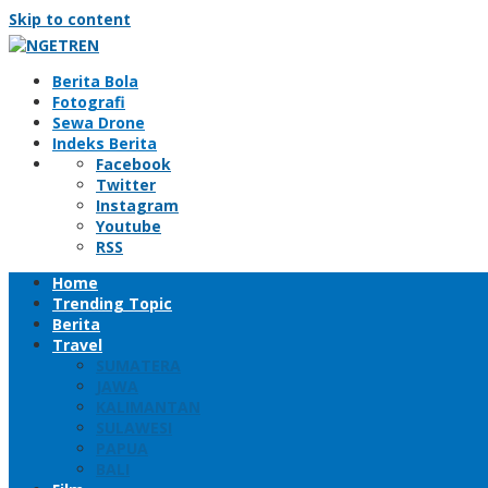
Skip to content
Berita Bola
Fotografi
Sewa Drone
Indeks Berita
Facebook
Twitter
Instagram
Youtube
RSS
Home
Trending Topic
Berita
Travel
SUMATERA
JAWA
KALIMANTAN
SULAWESI
PAPUA
BALI