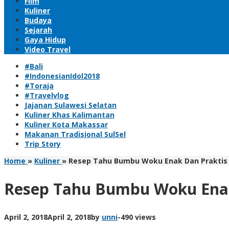
Film
Kuliner
Budaya
Sejarah
Gaya Hidup
Video Travel
#Bali
#IndonesianIdol2018
#Toraja
#Travelvlog
Jajanan Sulawesi Selatan
Kuliner Khas Kalimantan
Kuliner Kota Makassar
Makanan Tradisional SulSel
Trip Story
Home
»
Kuliner
»
Resep Tahu Bumbu Woku Enak Dan Praktis
Resep Tahu Bumbu Woku Enak
April 2, 2018
April 2, 2018
by
unni
-
490 views