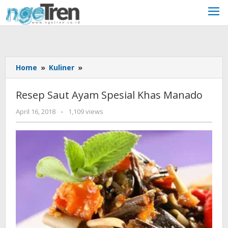
Skip
to
content
Resep
Home
»
Kuliner
»
Saut
Ayam
Resep Saut Ayam Spesial Khas Manado
Spesial
Khas
by
April 16, 2018
-
1,109 views
unni
Manado