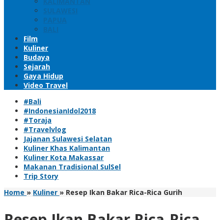
KALIMANTAN
SULAWESI
PAPUA
BALI
Film
Kuliner
Budaya
Sejarah
Gaya Hidup
Video Travel
#Bali
#IndonesianIdol2018
#Toraja
#Travelvlog
Jajanan Sulawesi Selatan
Kuliner Khas Kalimantan
Kuliner Kota Makassar
Makanan Tradisional SulSel
Trip Story
Home
»
Kuliner
»
Resep Ikan Bakar Rica-Rica Gurih
Resep Ikan Bakar Rica-Rica