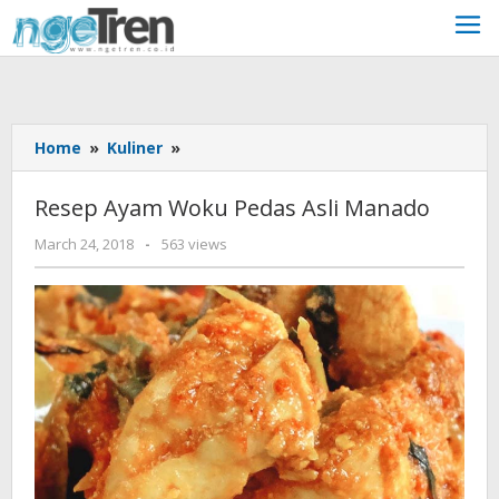
Skip
to
content
Resep
Home
»
Kuliner
»
Ayam
Woku
Resep Ayam Woku Pedas Asli Manado
Pedas
Asli
by
March 24, 2018
-
563 views
unni
Manado