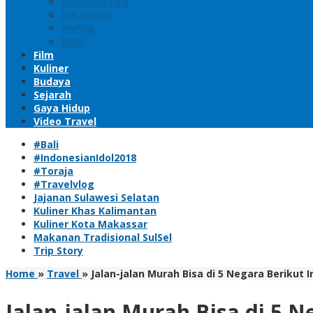
KALIMANTAN
SULAWESI
PAPUA
BALI
Film
Kuliner
Budaya
Sejarah
Gaya Hidup
Video Travel
#Bali
#IndonesianIdol2018
#Toraja
#Travelvlog
Jajanan Sulawesi Selatan
Kuliner Khas Kalimantan
Kuliner Kota Makassar
Makanan Tradisional SulSel
Trip Story
Home
»
Travel
»
Jalan-jalan Murah Bisa di 5 Negara Berikut In
Jalan-jalan Murah Bisa di 5 Ne