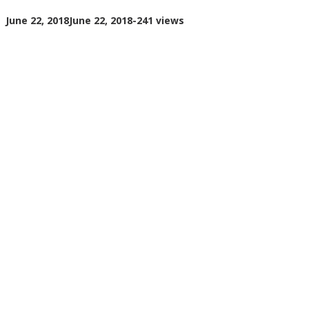
Menggunakan
by
June 22, 2018
June 22, 2018
-
241 views
Pesawat
Cynthia
Cecilia