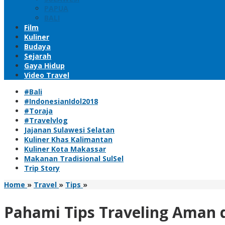
PAPUA
BALI
Film
Kuliner
Budaya
Sejarah
Gaya Hidup
Video Travel
#Bali
#IndonesianIdol2018
#Toraja
#Travelvlog
Jajanan Sulawesi Selatan
Kuliner Khas Kalimantan
Kuliner Kota Makassar
Makanan Tradisional SulSel
Trip Story
Pahami
Home
»
Travel
»
Tips
»
Tips
Traveling
Pahami Tips Traveling Aman
Aman
dengan