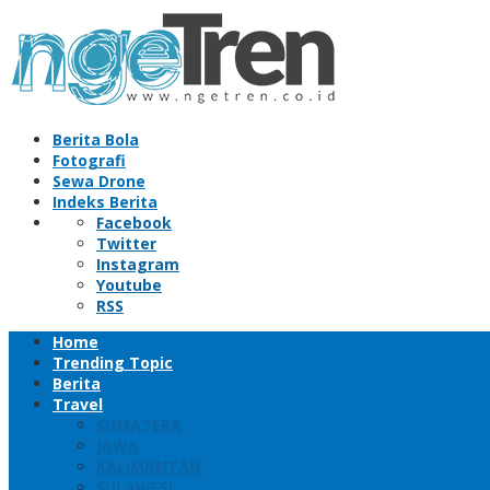
Skip
to
content
Berita Bola
Fotografi
Sewa Drone
Indeks Berita
Facebook
Twitter
Instagram
Youtube
RSS
Home
Trending Topic
Berita
Travel
SUMATERA
JAWA
KALIMANTAN
SULAWESI