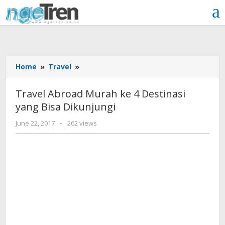
Skip
to
content
Travel
Home
»
Travel
»
Abroad
Murah
Travel Abroad Murah ke 4 Destinasi
ke
yang Bisa Dikunjungi
4
Destinasi
by
June 22, 2017
-
262 views
yang
Cynthia
Bisa
Cecilia
Dikunjungi