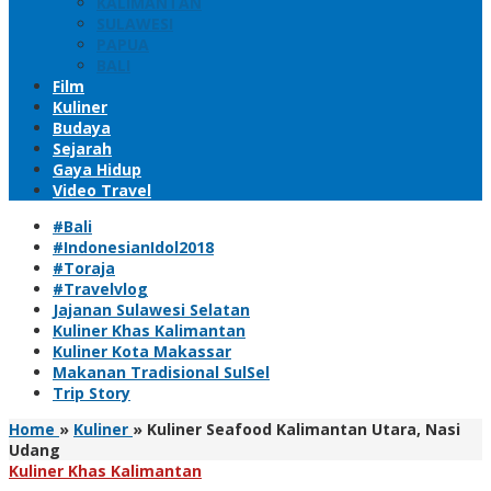
KALIMANTAN
SULAWESI
PAPUA
BALI
Film
Kuliner
Budaya
Sejarah
Gaya Hidup
Video Travel
#Bali
#IndonesianIdol2018
#Toraja
#Travelvlog
Jajanan Sulawesi Selatan
Kuliner Khas Kalimantan
Kuliner Kota Makassar
Makanan Tradisional SulSel
Trip Story
Home
»
Kuliner
»
Kuliner Seafood Kalimantan Utara, Nasi
Udang
Kuliner Khas Kalimantan