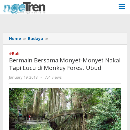
Skip
to
content
Bermain
Home
»
Budaya
»
Bersama
Monyet-
#Bali
Monyet
Bermain Bersama Monyet-Monyet Nakal
Nakal
Tapi Lucu di Monkey Forest Ubud
Tapi
Lucu
by
January 19, 2018
-
751 views
di
Upik
Monkey
Forest
Ubud