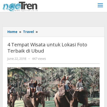
Skip
to
content
4
Home
»
Travel
»
Tempat
Wisata
4 Tempat Wisata untuk Lokasi Foto
untuk
Terbaik di Ubud
Lokasi
Foto
by
June 22, 2018
-
447 views
Terbaik
Aditya
di
JP
Ubud