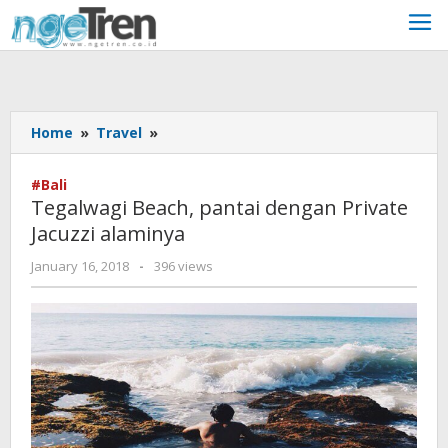
Skip
to
content
Tegalwagi
Home
»
Travel
»
Beach,
pantai
#Bali
dengan
Tegalwagi Beach, pantai dengan Private
Private
Jacuzzi alaminya
Jacuzzi
alaminya
by
January 16, 2018
-
396 views
Upik