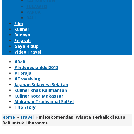
KALIMANTAN
SULAWESI
PAPUA
BALI
Film
Kuliner
Budaya
Sejarah
Gaya Hidup
Video Travel
#Bali
#IndonesianIdol2018
#Toraja
#Travelvlog
Jajanan Sulawesi Selatan
Kuliner Khas Kalimantan
Kuliner Kota Makassar
Makanan Tradisional SulSel
Trip Story
Home
»
Travel
»
Ini Rekomendasi Wisata Terbaik di Kuta
Bali untuk Liburanmu