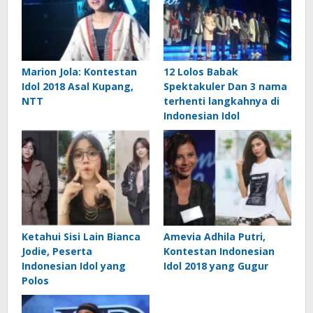
Marion Jola: Kontestan
12 Lolos Babak
Idol 2018 Asal Kupang,
Spektakuler Dan 3 nama
NTT
terhenti langkahnya di
Indonesian Idol
Ketahui Sisi Lain Bianca
Amevia Adhila Putri,
Jodie, Peserta
Kontestan Indonesian
Indonesian Idol yang
Idol 2018 yang Gugur
Polos