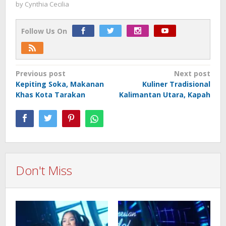
by
Cynthia Cecilia
Follow Us On
Post
Previous post
Next post
Kepiting Soka, Makanan
Kuliner Tradisional
navigation
Khas Kota Tarakan
Kalimantan Utara, Kapah
Don't Miss