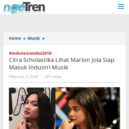
Skip
to
content
Citra
Home
»
Musik
»
Scholastika
Lihat
#IndonesianIdol2018
Marion
Citra Scholastika Lihat Marion Jola Siap
Jola
Masuk Industri Musik
Siap
Masuk
by
February 7, 2018
-
497 views
Industri
Cynthia
Musik
Cecilia