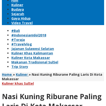
Film
Kuliner
Budaya
Sejarah
Gaya Hidup
Video Travel
#Bali
#IndonesianIdol2018
#Toraja
#Travelvlog
Jajanan Sulawesi Selatan
Kuliner Khas Kalimantan
Kuliner Kota Makassar
Makanan Tradisional SulSel
Trip Story
Home
»
Kuliner
»
Nasi Kuning Riburane Paling Laris Di Kota
Makassar
Kuliner khas SulSel
Nasi Kuning Riburane Paling