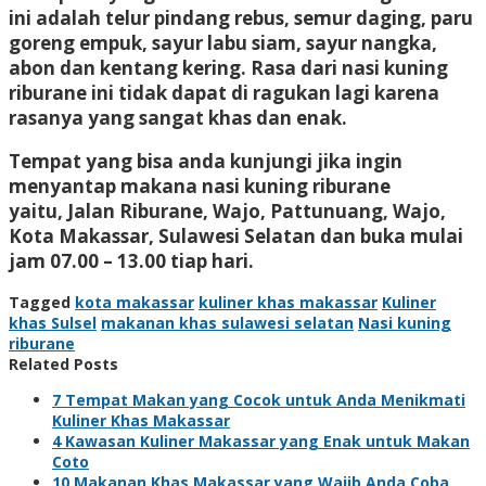
ini adalah telur pindang rebus, semur daging, paru
goreng empuk, sayur labu siam, sayur nangka,
abon dan kentang kering. Rasa dari nasi kuning
riburane ini tidak dapat di ragukan lagi karena
rasanya yang sangat khas dan enak.
Tempat yang bisa anda kunjungi jika ingin
menyantap makana nasi kuning riburane
yaitu, Jalan Riburane, Wajo, Pattunuang, Wajo,
Kota Makassar, Sulawesi Selatan dan buka mulai
jam 07.00 – 13.00 tiap hari.
Tagged
kota makassar
kuliner khas makassar
Kuliner
khas Sulsel
makanan khas sulawesi selatan
Nasi kuning
riburane
Related Posts
7 Tempat Makan yang Cocok untuk Anda Menikmati
Kuliner Khas Makassar
4 Kawasan Kuliner Makassar yang Enak untuk Makan
Coto
10 Makanan Khas Makassar yang Wajib Anda Coba