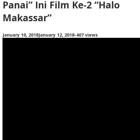
Panai” Ini Film Ke-2 “Halo
Ini
Film
Makassar”
Ke-
2
“Halo
Makassar”
by
January 10, 2018
January 12, 2018
-
407 views
upphay