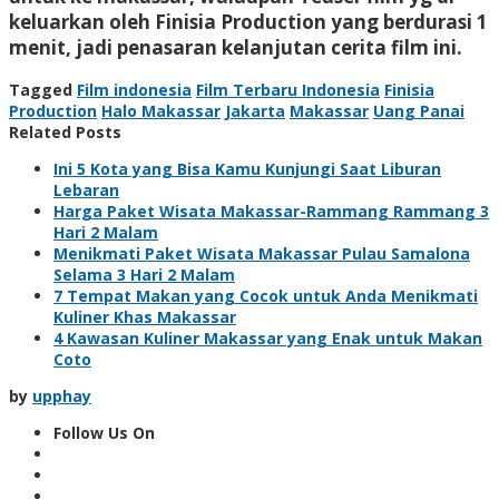
keluarkan oleh Finisia Production yang berdurasi 1
menit, jadi penasaran kelanjutan cerita film ini.
Tagged
Film indonesia
Film Terbaru Indonesia
Finisia
Production
Halo Makassar
Jakarta
Makassar
Uang Panai
Related Posts
Ini 5 Kota yang Bisa Kamu Kunjungi Saat Liburan
Lebaran
Harga Paket Wisata Makassar-Rammang Rammang 3
Hari 2 Malam
Menikmati Paket Wisata Makassar Pulau Samalona
Selama 3 Hari 2 Malam
7 Tempat Makan yang Cocok untuk Anda Menikmati
Kuliner Khas Makassar
4 Kawasan Kuliner Makassar yang Enak untuk Makan
Coto
by
upphay
Follow Us On