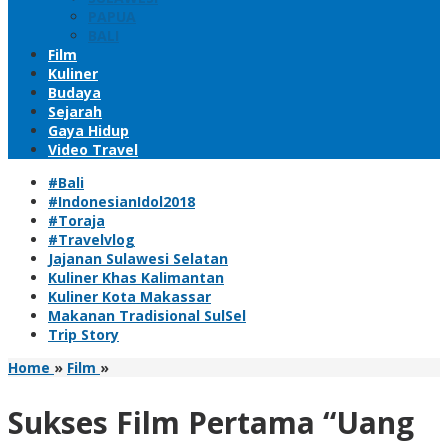
PAPUA
BALI
Film
Kuliner
Budaya
Sejarah
Gaya Hidup
Video Travel
#Bali
#IndonesianIdol2018
#Toraja
#Travelvlog
Jajanan Sulawesi Selatan
Kuliner Khas Kalimantan
Kuliner Kota Makassar
Makanan Tradisional SulSel
Trip Story
Sukses
Home
»
Film
»
Film
Pertama
Sukses Film Pertama “Uang
“Uang
Panai”