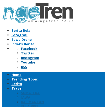
Skip
to
content
Berita Bola
Fotografi
Sewa Drone
Indeks Berita
Facebook
Twitter
Instagram
Youtube
RSS
Home
Trending Topic
Berita
Travel
SUMATERA
JAWA
KALIMANTAN
SULAWESI