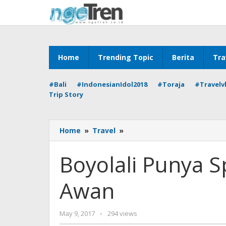
Skip
to
content
Home
Trending Topic
Berita
Tra
#Bali
#IndonesianIdol2018
#Toraja
#Travelv
Trip Story
Boyolali
Home
»
Travel
»
Punya
Spot
Boyolali Punya Sp
Foto
Seperti
Awan
di
Atas
Awan
by
May 9, 2017
-
294 views
Cynthia