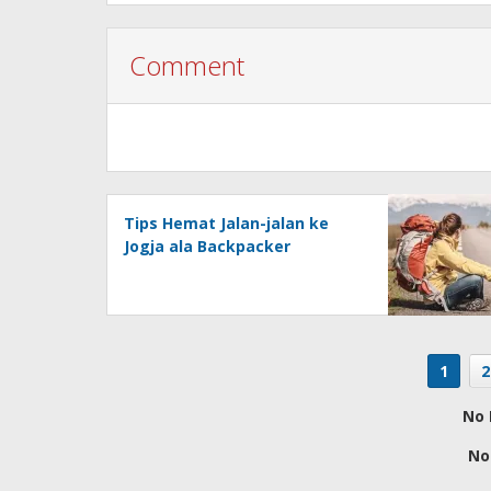
Comment
Tips Hemat Jalan-jalan ke
Jogja ala Backpacker
1
2
No 
No