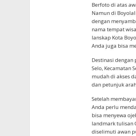
Berfoto di atas 
Namun di Boyolali
dengan menyambang
nama tempat wisat
lanskap Kota Boyo
Anda juga bisa me
Destinasi dengan
Selo, Kecamatan S
mudah di akses dar
dan petunjuk ara
Setelah membayar
Anda perlu mendak
bisa menyewa ojek
landmark tulisan
diselimuti awan 