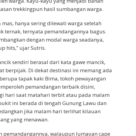
oleh warga. Kayu-kayu yang menjadi bahan
tasan trekkingpun hasil sumbangan warga.
a mas, hanya sering dilewati warga setelah
uk ternak, ternyata pemandangannya bagus.
embangkan dengan modal warga seadanya,
 hits,” ujar Sutris.
ncik sendiri berasal dari kata gawe mancik,
at berpijak. Di dekat destinasi ini memang ada
 berupa tapak kaki Bima, tokoh pewayangan
memperoleh pemandangan terbaik disini,
gi hari saat matahari terbit atau pada malam
i bukit ini berada di tengah Gunung Lawu dan
dangkan jika malam hari terlihat kilauan
lang yang menawan.
an pemandangannya, walaupun lumayan cape