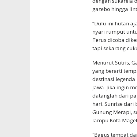
dengan sukarela 
gazebo hingga lin
“Dulu ini hutan aj
nyari rumput unt
Terus dicoba dik
tapi sekarang cukup
Menurut Sutris, Ga
yang berarti temp
destinasi legenda
Jawa. Jika ingin 
datanglah dari pa
hari. Sunrise dar
Gunung Merapi, se
lampu Kota Mage
“Bagus tempat d