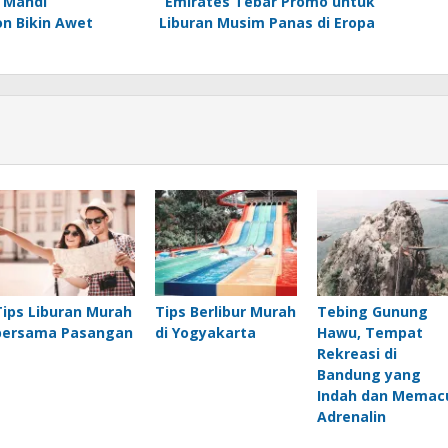
, Mandi
Emirates Tebar Promo untuk
n Bikin Awet
Liburan Musim Panas di Eropa
Tips Liburan Murah
Tips Berlibur Murah
Tebing Gunung
bersama Pasangan
di Yogyakarta
Hawu, Tempat
Rekreasi di
Bandung yang
Indah dan Memac
Adrenalin