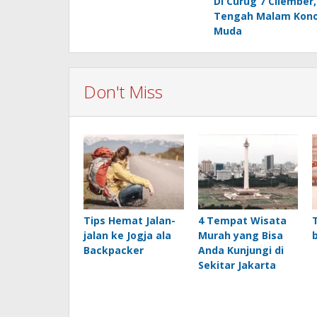
Di Curug 7 Cilember
navigation
Tengah Malam Kono
Muda
Don't Miss
Tips Hemat Jalan-
4 Tempat Wisata
jalan ke Jogja ala
Murah yang Bisa
Backpacker
Anda Kunjungi di
Sekitar Jakarta