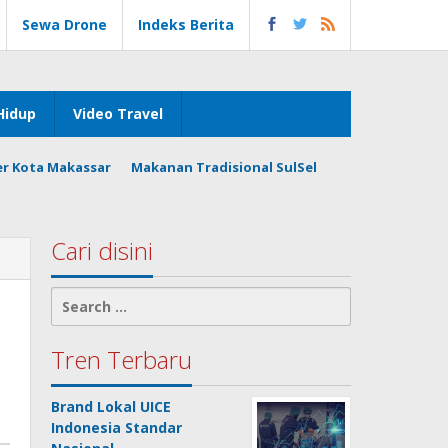
Sewa Drone
Indeks Berita
Hidup
Video Travel
er Kota Makassar
Makanan Tradisional SulSel
Cari disini
Search
for:
Tren Terbaru
Brand Lokal UICE
Indonesia Standar