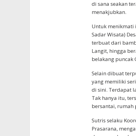
di sana seakan te
menakjubkan.
Untuk menikmati 
Sadar Wisata) Des
terbuat dari bamb
Langit, hingga be
belakang puncak
Selain dibuat te
yang memiliki ser
di sini. Terdapat
Tak hanya itu, te
bersantai, rumah 
Sutris selaku Koo
Prasarana, mengat