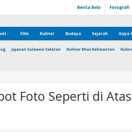
Berita Bola
Fotografi
vel
Film
Kuliner
Budaya
Sejarah
Gaya 
log
Jajanan Sulawesi Selatan
Kuliner Khas Kalimantan
Kulin
ot Foto Seperti di Atas