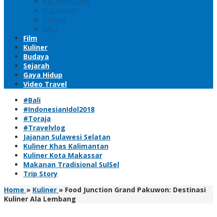
KALIMANTAN
SULAWESI
PAPUA
BALI
Film
Kuliner
Budaya
Sejarah
Gaya Hidup
Video Travel
#Bali
#IndonesianIdol2018
#Toraja
#Travelvlog
Jajanan Sulawesi Selatan
Kuliner Khas Kalimantan
Kuliner Kota Makassar
Makanan Tradisional SulSel
Trip Story
Home
»
Kuliner
»
Food Junction Grand Pakuwon: Destinasi
Kuliner Ala Lembang