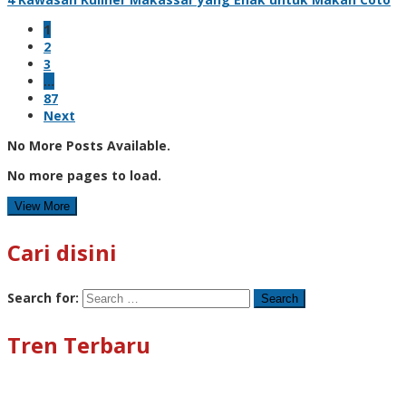
1
2
3
…
87
Next
No More Posts Available.
No more pages to load.
View More
Cari disini
Search for:
Tren Terbaru