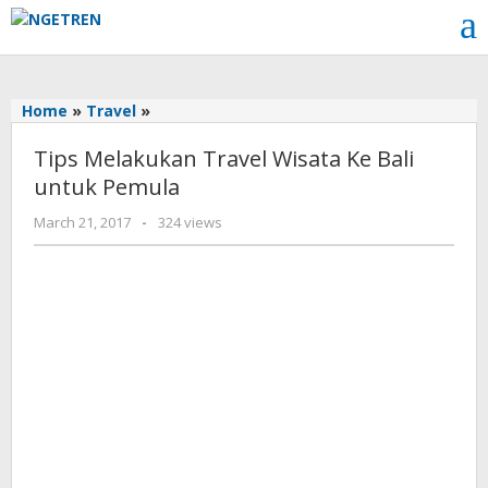
Skip
to
content
Tips
Home
»
Travel
»
Melakukan
Tips Melakukan Travel Wisata Ke Bali
Travel
Wisata
untuk Pemula
Ke
by
March 21, 2017
-
324 views
Bali
Cynthia
untuk
Cecilia
Pemula