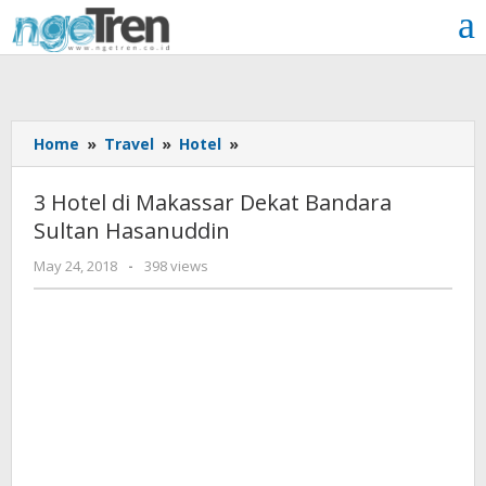
Skip
to
content
3
Home
»
Travel
»
Hotel
»
Hotel
di
3 Hotel di Makassar Dekat Bandara
Makassar
Sultan Hasanuddin
Dekat
Bandara
by
May 24, 2018
-
398 views
Sultan
Aditya
Hasanuddin
JP