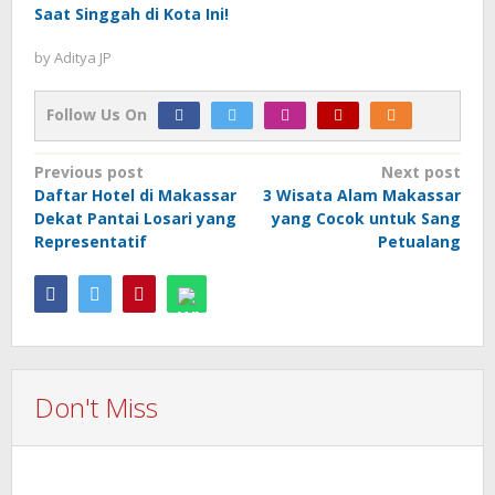
Saat Singgah di Kota Ini!
by
Aditya JP
Follow Us On
Post
Previous post
Next post
Daftar Hotel di Makassar
3 Wisata Alam Makassar
navigation
Dekat Pantai Losari yang
yang Cocok untuk Sang
Representatif
Petualang
Don't Miss