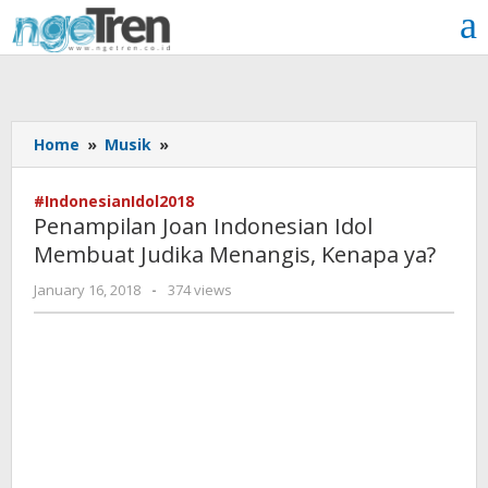
Skip
to
content
Penampilan
Home
»
Musik
»
Joan
Indonesian
#IndonesianIdol2018
Idol
Penampilan Joan Indonesian Idol
Membuat
Membuat Judika Menangis, Kenapa ya?
Judika
Menangis,
by
January 16, 2018
-
374 views
Kenapa
Admin
ya?