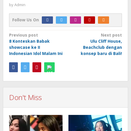
by
Admin
Follow Us On
Post
Previous post
Next post
8 Konteskan Babak
Ulu Cliff House,
navigation
showcase ke II
Beachclub dengan
Indonesian Idol Malam Ini
konsep baru di Bali!
Don't Miss