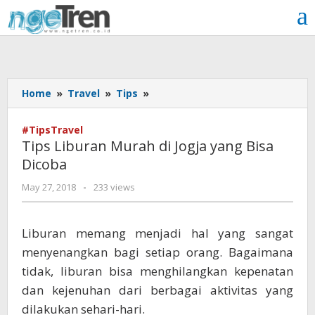
Skip
to
content
Tips
Home
»
Travel
»
Tips
»
Liburan
Murah
#TipsTravel
di
Tips Liburan Murah di Jogja yang Bisa
Jogja
Dicoba
yang
Bisa
by
May 27, 2018
-
233 views
Dicoba
Cynthia
Cecilia
Liburan memang menjadi hal yang sangat
menyenangkan bagi setiap orang. Bagaimana
tidak, liburan bisa menghilangkan kepenatan
dan kejenuhan dari berbagai aktivitas yang
dilakukan sehari-hari.