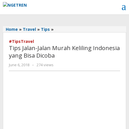
Skip
to
content
Tips
Home
»
Travel
»
Tips
»
Jalan-
Jalan
#TipsTravel
Tips Jalan-Jalan Murah Keliling Indonesia
Murah
Keliling
yang Bisa Dicoba
Indonesia
by
June 6, 2018
-
274 views
yang
Cynthia
Bisa
Cecilia
Dicoba