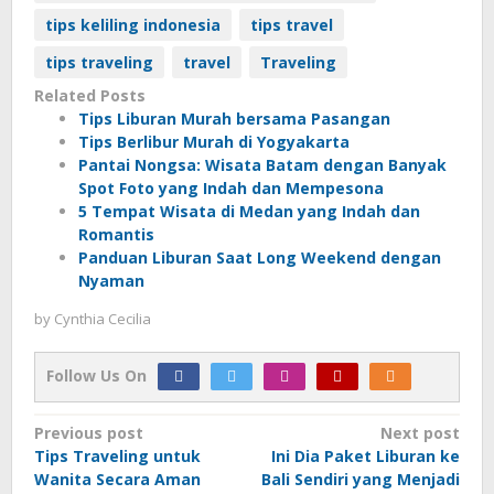
tips keliling indonesia
tips travel
tips traveling
travel
Traveling
Related Posts
Tips Liburan Murah bersama Pasangan
Tips Berlibur Murah di Yogyakarta
Pantai Nongsa: Wisata Batam dengan Banyak
Spot Foto yang Indah dan Mempesona
5 Tempat Wisata di Medan yang Indah dan
Romantis
Panduan Liburan Saat Long Weekend dengan
Nyaman
by
Cynthia Cecilia
Follow Us On
Post
Previous post
Next post
Tips Traveling untuk
Ini Dia Paket Liburan ke
navigation
Wanita Secara Aman
Bali Sendiri yang Menjadi