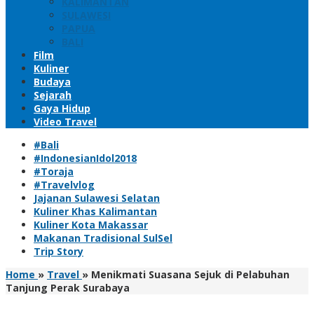
KALIMANTAN
SULAWESI
PAPUA
BALI
Film
Kuliner
Budaya
Sejarah
Gaya Hidup
Video Travel
#Bali
#IndonesianIdol2018
#Toraja
#Travelvlog
Jajanan Sulawesi Selatan
Kuliner Khas Kalimantan
Kuliner Kota Makassar
Makanan Tradisional SulSel
Trip Story
Home
»
Travel
»
Menikmati Suasana Sejuk di Pelabuhan
Tanjung Perak Surabaya