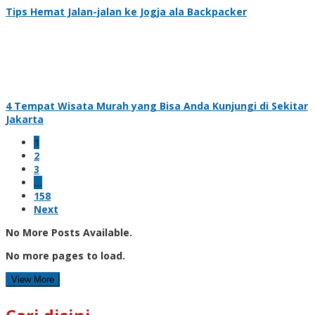
Tips Hemat Jalan-jalan ke Jogja ala Backpacker
4 Tempat Wisata Murah yang Bisa Anda Kunjungi di Sekitar
Jakarta
1
2
3
…
158
Next
No More Posts Available.
No more pages to load.
View More