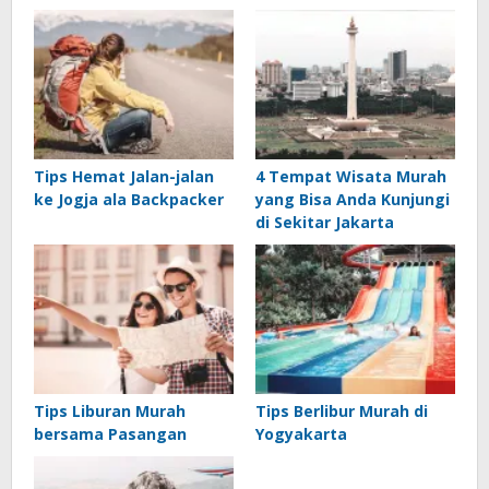
Tips Hemat Jalan-jalan
4 Tempat Wisata Murah
ke Jogja ala Backpacker
yang Bisa Anda Kunjungi
di Sekitar Jakarta
Tips Liburan Murah
Tips Berlibur Murah di
bersama Pasangan
Yogyakarta