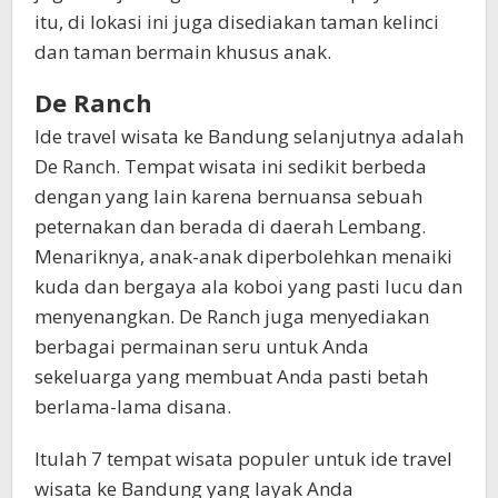
itu, di lokasi ini juga disediakan taman kelinci
dan taman bermain khusus anak.
De Ranch
Ide travel wisata ke Bandung selanjutnya adalah
De Ranch. Tempat wisata ini sedikit berbeda
dengan yang lain karena bernuansa sebuah
peternakan dan berada di daerah Lembang.
Menariknya, anak-anak diperbolehkan menaiki
kuda dan bergaya ala koboi yang pasti lucu dan
menyenangkan. De Ranch juga menyediakan
berbagai permainan seru untuk Anda
sekeluarga yang membuat Anda pasti betah
berlama-lama disana.
Itulah 7 tempat wisata populer untuk ide travel
wisata ke Bandung yang layak Anda