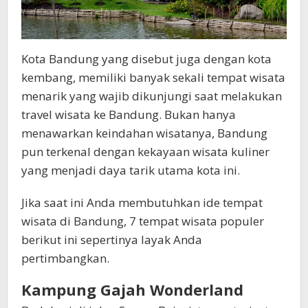
Kota Bandung yang disebut juga dengan kota
kembang, memiliki banyak sekali tempat wisata
menarik yang wajib dikunjungi saat melakukan
travel wisata ke Bandung. Bukan hanya
menawarkan keindahan wisatanya, Bandung
pun terkenal dengan kekayaan wisata kuliner
yang menjadi daya tarik utama kota ini.
Jika saat ini Anda membutuhkan ide tempat
wisata di Bandung, 7 tempat wisata populer
berikut ini sepertinya layak Anda
pertimbangkan.
Kampung Gajah Wonderland