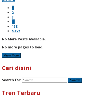
1
2
3
…
158
Next
No More Posts Available.
No more pages to load.
View More
Cari disini
Search for:
Tren Terbaru