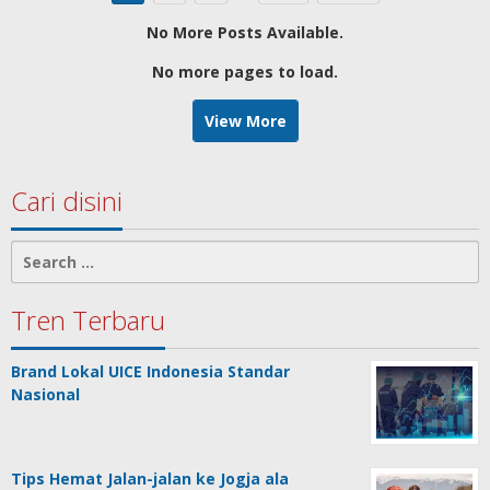
No More Posts Available.
No more pages to load.
View More
Cari disini
Search
for:
Tren Terbaru
Brand Lokal UICE Indonesia Standar
Nasional
Tips Hemat Jalan-jalan ke Jogja ala