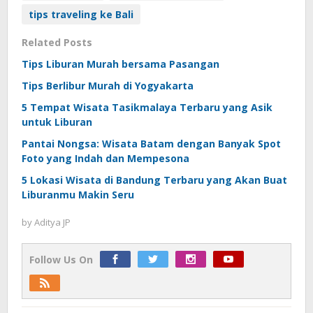
tips traveling ke Bali
Related Posts
Tips Liburan Murah bersama Pasangan
Tips Berlibur Murah di Yogyakarta
5 Tempat Wisata Tasikmalaya Terbaru yang Asik
untuk Liburan
Pantai Nongsa: Wisata Batam dengan Banyak Spot
Foto yang Indah dan Mempesona
5 Lokasi Wisata di Bandung Terbaru yang Akan Buat
Liburanmu Makin Seru
by
Aditya JP
Follow Us On