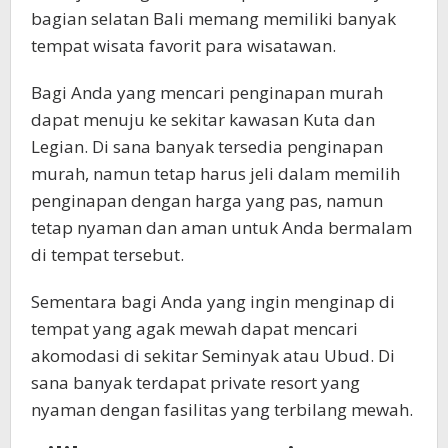
bagian selatan Bali memang memiliki banyak
tempat wisata favorit para wisatawan.
Bagi Anda yang mencari penginapan murah
dapat menuju ke sekitar kawasan Kuta dan
Legian. Di sana banyak tersedia penginapan
murah, namun tetap harus jeli dalam memilih
penginapan dengan harga yang pas, namun
tetap nyaman dan aman untuk Anda bermalam
di tempat tersebut.
Sementara bagi Anda yang ingin menginap di
tempat yang agak mewah dapat mencari
akomodasi di sekitar Seminyak atau Ubud. Di
sana banyak terdapat private resort yang
nyaman dengan fasilitas yang terbilang mewah.