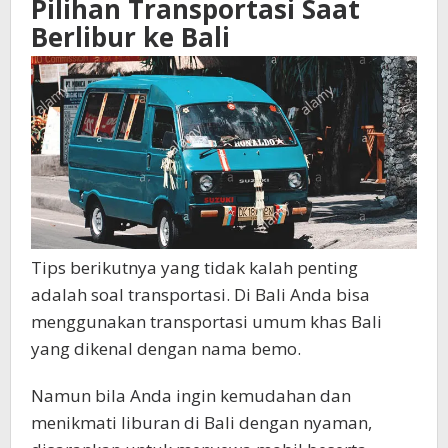
Pilihan Transportasi Saat
Berlibur ke Bali
Tips berikutnya yang tidak kalah penting
adalah soal transportasi. Di Bali Anda bisa
menggunakan transportasi umum khas Bali
yang dikenal dengan nama bemo.
Namun bila Anda ingin kemudahan dan
menikmati liburan di Bali dengan nyaman,