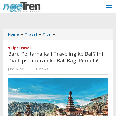
Skip
to
content
Baru
Home
»
Travel
»
Tips
»
Pertama
Kali
#TipsTravel
Traveling
Baru Pertama Kali Traveling ke Bali? Ini
ke
Dia Tips Liburan ke Bali Bagi Pemula!
Bali?
Ini
by
June 6, 2018
-
386 views
Dia
Aditya
Tips
JP
Liburan
ke
Bali
Bagi
Pemula!