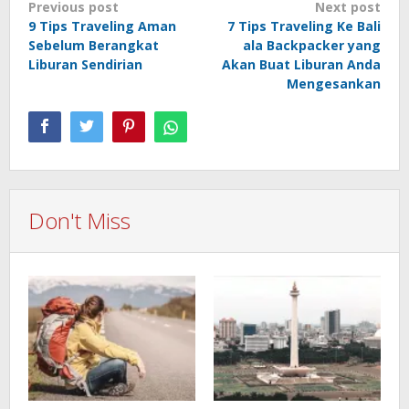
Post
Previous post
Next post
9 Tips Traveling Aman
7 Tips Traveling Ke Bali
navigation
Sebelum Berangkat
ala Backpacker yang
Liburan Sendirian
Akan Buat Liburan Anda
Mengesankan
Don't Miss