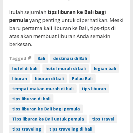
Itulah sejumlah
tips liburan ke Bali bagi
pemula
yang penting untuk diperhatikan. Meski
baru pertama kali liburan ke Bali, tips-tips di
atas akan membuat liburan Anda semakin
berkesan.
Tagged
Bali
destinasi di Bali
hotel di bali
hotel murah di bali
legian bali
liburan
liburan di bali
Pulau Bali
tempat makan murah di bali
tips liburan
tips liburan di bali
tips liburan ke Bali bagi pemula
Tips liburan ke Bali untuk pemula
tips travel
tips traveling
tips traveling di bali