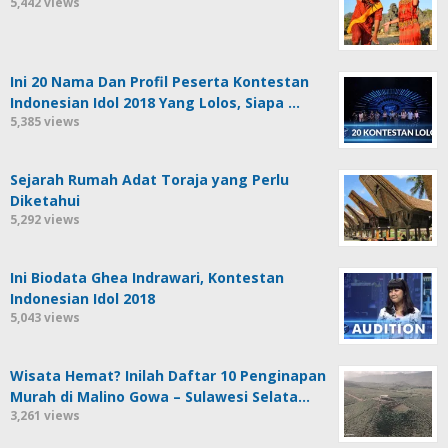
5,442 views
Ini 20 Nama Dan Profil Peserta Kontestan
Indonesian Idol 2018 Yang Lolos, Siapa …
5,385 views
Sejarah Rumah Adat Toraja yang Perlu
Diketahui
5,292 views
Ini Biodata Ghea Indrawari, Kontestan
Indonesian Idol 2018
5,043 views
Wisata Hemat? Inilah Daftar 10 Penginapan
Murah di Malino Gowa – Sulawesi Selata…
3,261 views