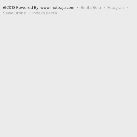
@2018 Powered By: www.motoaja.com
Berita Bola
Fotografi
Sewa Drone
Indeks Berita