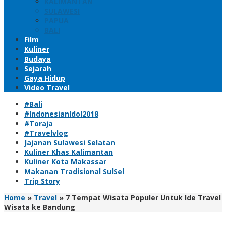
KALIMANTAN
SULAWESI
PAPUA
BALI
Film
Kuliner
Budaya
Sejarah
Gaya Hidup
Video Travel
#Bali
#IndonesianIdol2018
#Toraja
#Travelvlog
Jajanan Sulawesi Selatan
Kuliner Khas Kalimantan
Kuliner Kota Makassar
Makanan Tradisional SulSel
Trip Story
Home
»
Travel
»
7 Tempat Wisata Populer Untuk Ide Travel
Wisata ke Bandung