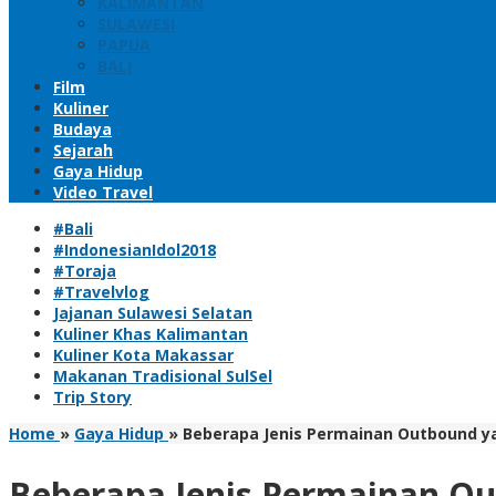
KALIMANTAN
SULAWESI
PAPUA
BALI
Film
Kuliner
Budaya
Sejarah
Gaya Hidup
Video Travel
#Bali
#IndonesianIdol2018
#Toraja
#Travelvlog
Jajanan Sulawesi Selatan
Kuliner Khas Kalimantan
Kuliner Kota Makassar
Makanan Tradisional SulSel
Trip Story
Home
»
Gaya Hidup
»
Beberapa Jenis Permainan Outbound y
Beberapa Jenis Permainan Ou