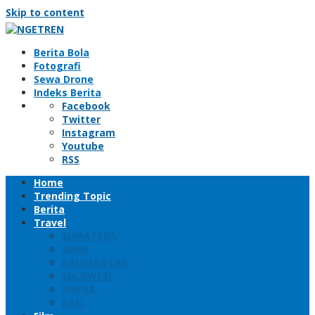
Skip to content
Berita Bola
Fotografi
Sewa Drone
Indeks Berita
Facebook
Twitter
Instagram
Youtube
RSS
Home
Trending Topic
Berita
Travel
SUMATERA
JAWA
KALIMANTAN
SULAWESI
PAPUA
BALI