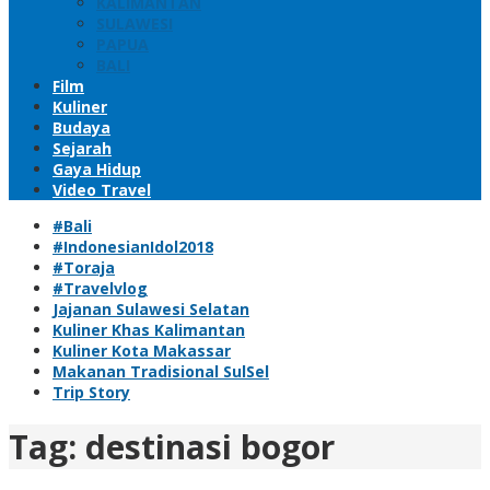
KALIMANTAN
SULAWESI
PAPUA
BALI
Film
Kuliner
Budaya
Sejarah
Gaya Hidup
Video Travel
#Bali
#IndonesianIdol2018
#Toraja
#Travelvlog
Jajanan Sulawesi Selatan
Kuliner Khas Kalimantan
Kuliner Kota Makassar
Makanan Tradisional SulSel
Trip Story
Tag:
destinasi bogor