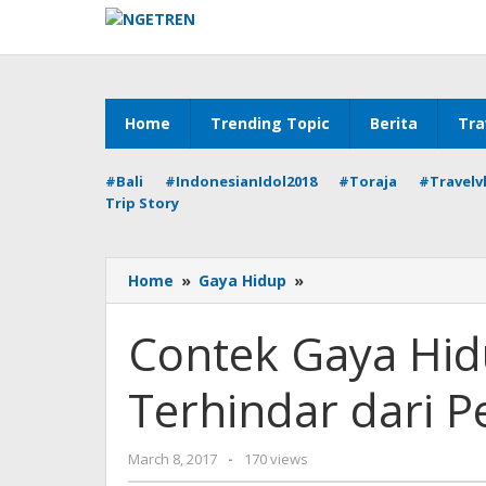
Skip
to
content
Home
Trending Topic
Berita
Tra
#Bali
#IndonesianIdol2018
#Toraja
#Travelv
Trip Story
Contek
Home
»
Gaya Hidup
»
Gaya
Hidup
Contek Gaya Hid
Sehat
Ini
Terhindar dari P
Agar
Terhindar
dari
by
March 8, 2017
-
170 views
Penyakit
Cynthia