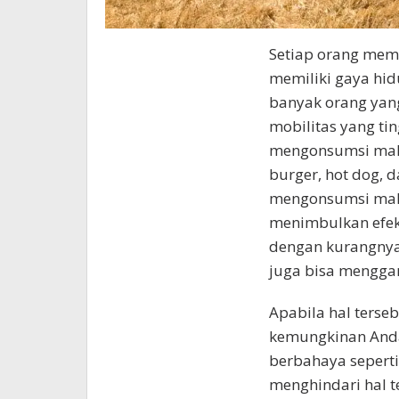
Setiap orang memi
memiliki gaya hidu
banyak orang yang
mobilitas yang t
mengonsumsi makan
burger, hot dog, 
mengonsumsi maka
menimbulkan efek
dengan kurangnya
juga bisa mengga
Apabila hal terse
kemungkinan Anda
berbahaya seperti 
menghindari hal t