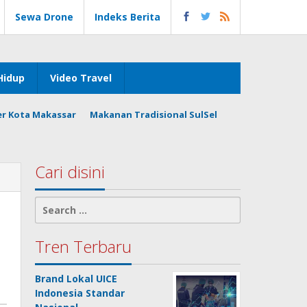
Sewa Drone
Indeks Berita
Hidup
Video Travel
er Kota Makassar
Makanan Tradisional SulSel
Cari disini
Search
for:
Tren Terbaru
Brand Lokal UICE
Indonesia Standar