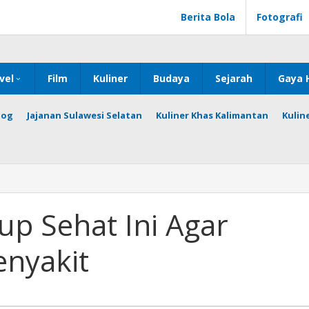
Berita Bola
Fotografi
vel
Film
Kuliner
Budaya
Sejarah
Gaya 
log
Jajanan Sulawesi Selatan
Kuliner Khas Kalimantan
Kulin
up Sehat Ini Agar
enyakit