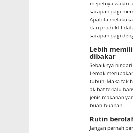
mepetnya waktu un
sarapan pagi memi
Apabila melakukan
dan produktif dal
sarapan pagi deng
Lebih memil
dibakar
Sebaiknya hindar
Lemak merupakan 
tubuh. Maka tak 
akibat terlalu ba
jenis makanan yan
buah-buahan.
Rutin berola
Jangan pernah be