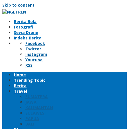
Skip to content
Berita Bola
Fotografi
Sewa Drone
Indeks Berita
Facebook
Twitter
Instagram
Youtube
RSS
Home
Trending Topic
Berita
Travel
SUMATERA
JAWA
KALIMANTAN
SULAWESI
PAPUA
BALI