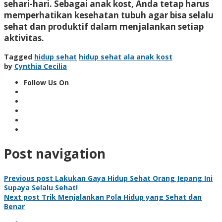
sehari-hari. Sebagai anak kost, Anda tetap harus
memperhatikan kesehatan tubuh agar bisa selalu
sehat dan produktif dalam menjalankan setiap
aktivitas.
Tagged
hidup sehat
hidup sehat ala anak kost
by
Cynthia Cecilia
Follow Us On
Post navigation
Previous post
Lakukan Gaya Hidup Sehat Orang Jepang Ini
Supaya Selalu Sehat!
Next post
Trik Menjalankan Pola Hidup yang Sehat dan
Benar