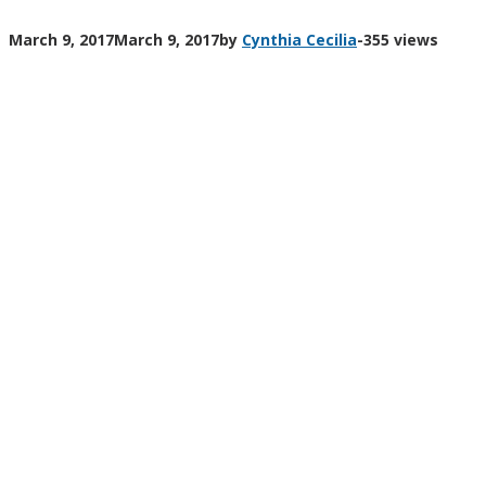
March 9, 2017
March 9, 2017
by
Cynthia Cecilia
-
355 views