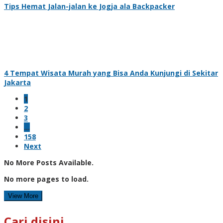
Tips Hemat Jalan-jalan ke Jogja ala Backpacker
4 Tempat Wisata Murah yang Bisa Anda Kunjungi di Sekitar
Jakarta
1
2
3
…
158
Next
No More Posts Available.
No more pages to load.
View More
Cari disini