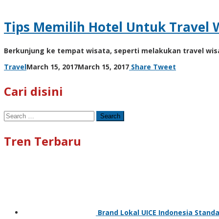
Tips Memilih Hotel Untuk Travel 
Berkunjung ke tempat wisata, seperti melakukan travel wi
by
Travel
March 15, 2017
March 15, 2017
Share
Tweet
Cynthia
Cecilia
Cari disini
Search
for:
Tren Terbaru
Brand Lokal UICE Indonesia Standa