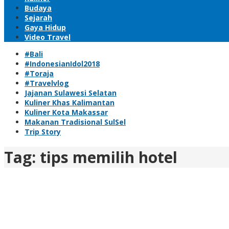
Budaya
Sejarah
Gaya Hidup
Video Travel
#Bali
#IndonesianIdol2018
#Toraja
#Travelvlog
Jajanan Sulawesi Selatan
Kuliner Khas Kalimantan
Kuliner Kota Makassar
Makanan Tradisional SulSel
Trip Story
Tag:
tips memilih hotel