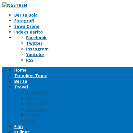
Skip
to
Berita Bola
content
Fotografi
Sewa Drone
Indeks Berita
Facebook
Twitter
Instagram
Youtube
RSS
Home
Trending Topic
Berita
Travel
SUMATERA
JAWA
KALIMANTAN
SULAWESI
PAPUA
BALI
Film
Kuliner