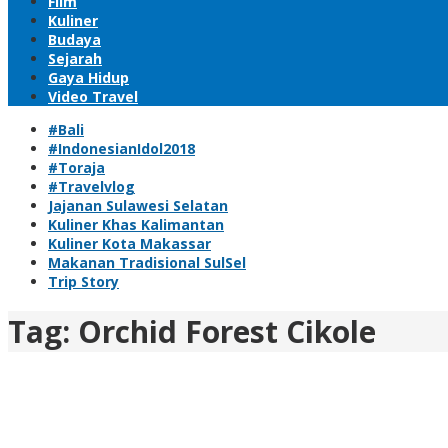
Film
Kuliner
Budaya
Sejarah
Gaya Hidup
Video Travel
#Bali
#IndonesianIdol2018
#Toraja
#Travelvlog
Jajanan Sulawesi Selatan
Kuliner Khas Kalimantan
Kuliner Kota Makassar
Makanan Tradisional SulSel
Trip Story
Tag:
Orchid Forest Cikole