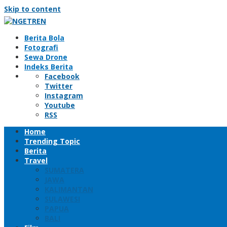
Skip to content
Berita Bola
Fotografi
Sewa Drone
Indeks Berita
Facebook
Twitter
Instagram
Youtube
RSS
Home
Trending Topic
Berita
Travel
SUMATERA
JAWA
KALIMANTAN
SULAWESI
PAPUA
BALI