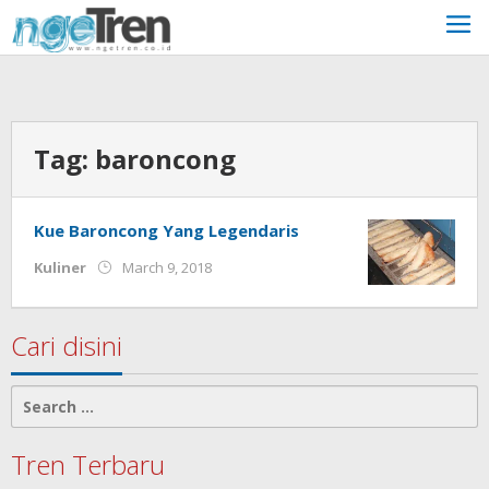
Skip
to
content
Tag:
baroncong
Kue Baroncong Yang Legendaris
by
Kuliner
March 9, 2018
unni
Cari disini
Search
for:
Tren Terbaru