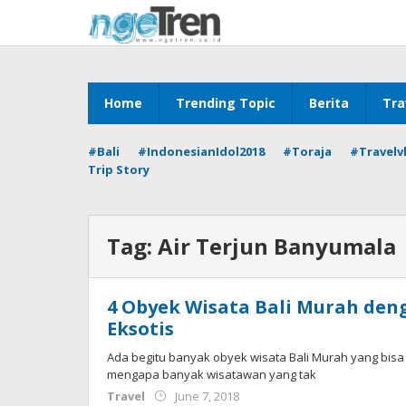
Skip
to
content
Home
Trending Topic
Berita
Tra
#Bali
#IndonesianIdol2018
#Toraja
#Travelv
Trip Story
Tag:
Air Terjun Banyumala
4 Obyek Wisata Bali Murah de
Eksotis
Ada begitu banyak obyek wisata Bali Murah yang bisa 
mengapa banyak wisatawan yang tak
by
Travel
June 7, 2018