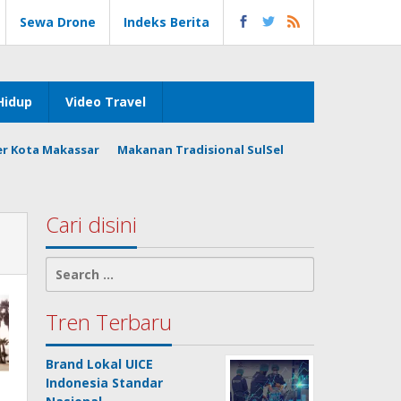
Sewa Drone
Indeks Berita
Hidup
Video Travel
er Kota Makassar
Makanan Tradisional SulSel
Cari disini
Search
for:
Tren Terbaru
Brand Lokal UICE
Indonesia Standar