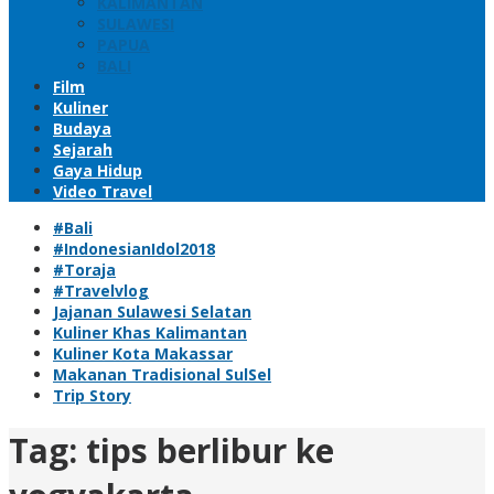
KALIMANTAN
SULAWESI
PAPUA
BALI
Film
Kuliner
Budaya
Sejarah
Gaya Hidup
Video Travel
#Bali
#IndonesianIdol2018
#Toraja
#Travelvlog
Jajanan Sulawesi Selatan
Kuliner Khas Kalimantan
Kuliner Kota Makassar
Makanan Tradisional SulSel
Trip Story
Tag:
tips berlibur ke