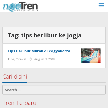
Skip
to
content
Tag:
tips berlibur ke jogja
Tips Berlibur Murah di Yogyakarta
by
Tips
,
Travel
August 3, 2018
Cynthia
Cecilia
Cari disini
Search
for:
Tren Terbaru