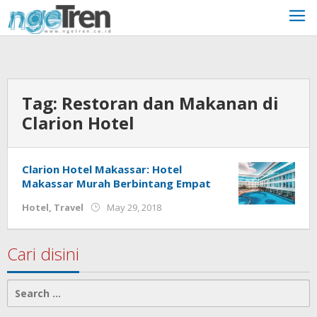
Skip
to
content
Tag:
Restoran dan Makanan di
Clarion Hotel
Clarion Hotel Makassar: Hotel
Makassar Murah Berbintang Empat
by
Hotel
,
Travel
May 29, 2018
Aditya
JP
Cari disini
Search
for: