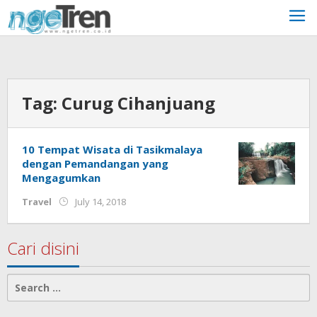
Skip
to
content
Tag:
Curug Cihanjuang
10 Tempat Wisata di Tasikmalaya
dengan Pemandangan yang
Mengagumkan
by
Travel
July 14, 2018
Aditya
JP
Cari disini
Search
for: