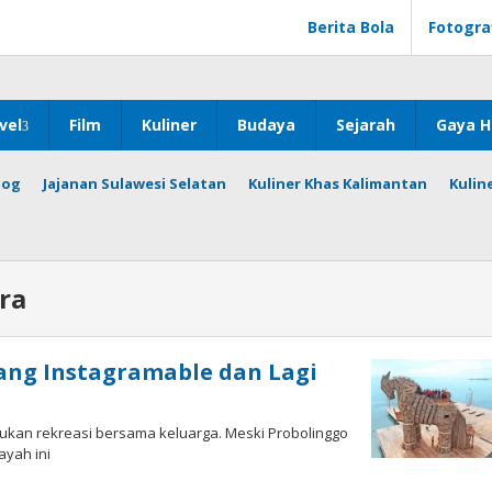
Berita Bola
Fotogra
vel
Film
Kuliner
Budaya
Sejarah
Gaya H
log
Jajanan Sulawesi Selatan
Kuliner Khas Kalimantan
Kulin
ra
ang Instagramable dan Lagi
jukan rekreasi bersama keluarga. Meski Probolinggo
ayah ini