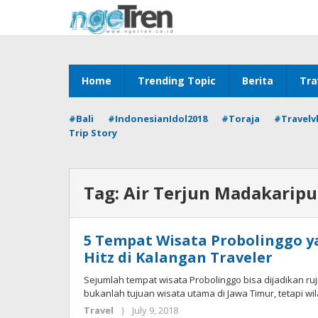
Skip
to
content
Home
Trending Topic
Berita
Tra
#Bali
#IndonesianIdol2018
#Toraja
#Travelv
Trip Story
Tag:
Air Terjun Madakaripu
5 Tempat Wisata Probolinggo y
Hitz di Kalangan Traveler
Sejumlah tempat wisata Probolinggo bisa dijadikan ru
bukanlah tujuan wisata utama di Jawa Timur, tetapi wil
by
Travel
July 9, 2018