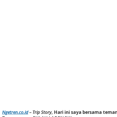
Ngetren.co.id
– Trip Story
, Hari ini saya bersama tema