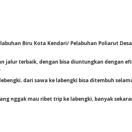
i Pelabuhan Biru Kota Kendari/ Pelabuhan Poliarut D
an jalur terbaik, dengan bisa diuntungkan dengan ef
.
lebengki. dari sawa ke labengki bisa ditembuh sel
, yang nggak mau ribet trip ke labengki, banyak seka