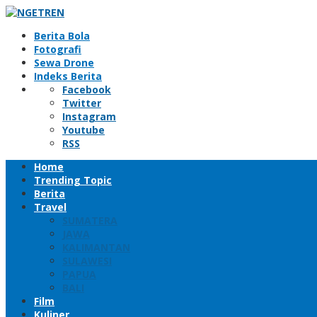
Skip
to
Berita Bola
content
Fotografi
Sewa Drone
Indeks Berita
Facebook
Twitter
Instagram
Youtube
RSS
Home
Trending Topic
Berita
Travel
SUMATERA
JAWA
KALIMANTAN
SULAWESI
PAPUA
BALI
Film
Kuliner