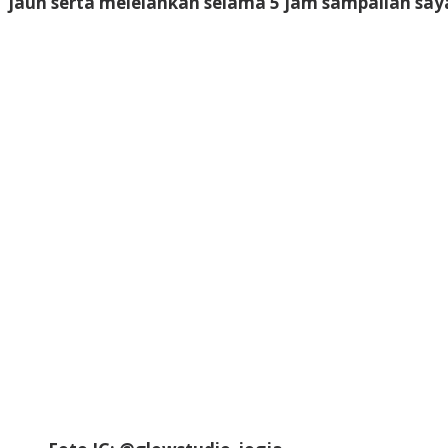
jauh serta melelahkan selama 5 jam sampailah say