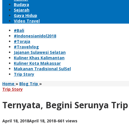
Budaya
Sejarah
Gaya Hidup
Video Travel
#Bali
#IndonesianIdol2018
#Toraja
#Travelvlog
Jajanan Sulawesi Selatan
Kuliner Khas Kalimantan
Kuliner Kota Makassar
Makanan Tradisional SulSel
Trip Story
Ternyata,
Home
»
Blog Trip
»
Begini
Trip Story
Serunya
Trip
Ternyata, Begini Serunya Tri
Ke
Pulau
Labengki
by
April 18, 2018
April 18, 2018
-
661 views
Sulawesi
upphay
Tenggara