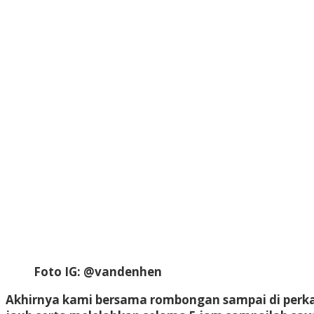
Foto IG: @vandenhen
Akhirnya kami bersama rombongan sampai di perkam